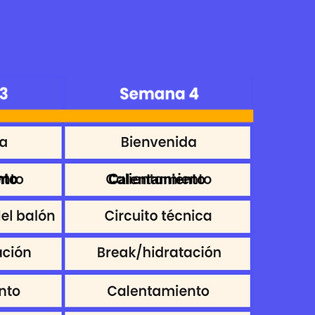
nto
nto
Calentamiento