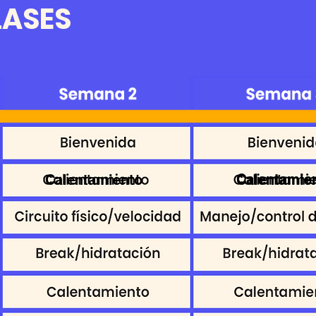
LASES
Calentamie
Calentamiento
Calentamie